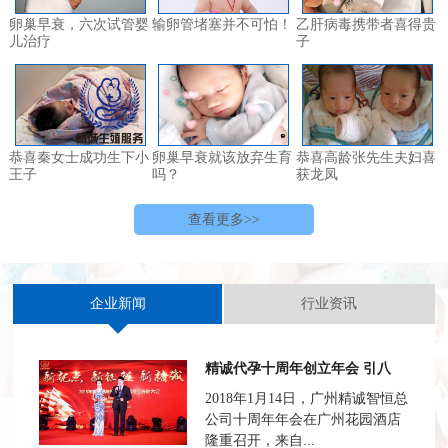
卵巢早衰，六次试管婴
输卵管堵塞并不可怕！
乙肝病毒携带者喜得贵
儿治疗
子
恭喜秦女士成功生下小
卵巢早衰就该放弃生育
恭喜高龄张先生夫妇喜
王子
吗？
获龙凤
查看更多>>
企业新闻
行业资讯
精诚代孕十周年创立年会 引八
2018年1月14日，广州精诚智恒总
公司十周年年会在广州花园酒店
隆重召开，来自...